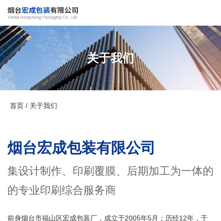
关于我们
首页
/
关于我们
烟台宏成包装有限公司
集设计制作、印刷覆膜、后期加工为一体的
的专业印刷综合服务商
前身烟台市福山区宏成包装厂，成立于2005年5月；历经12年，于