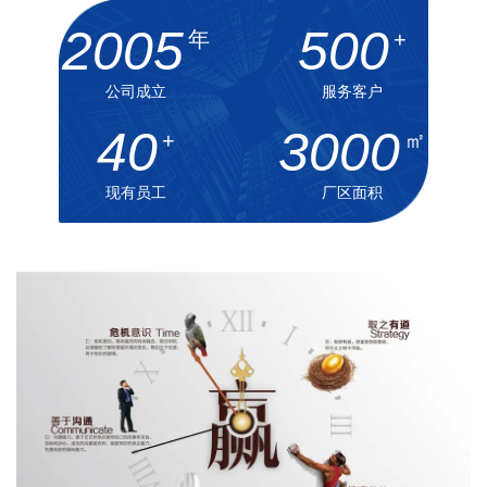
2005
500
年
+
公司成立
服务客户
40
3000
+
㎡
现有员工
厂区面积