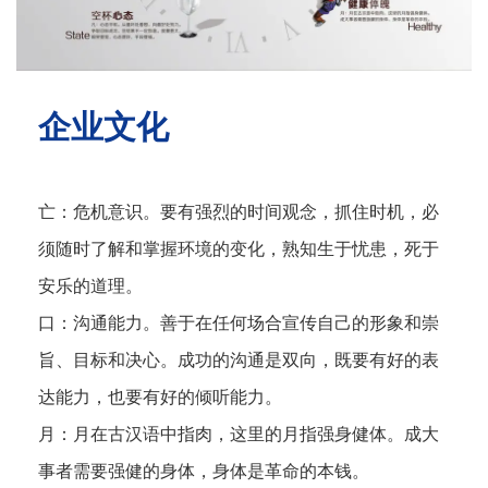
企业文化
亡：危机意识。要有强烈的时间观念，抓住时机，必
须随时了解和掌握环境的变化，熟知生于忧患，死于
安乐的道理。
口：沟通能力。善于在任何场合宣传自己的形象和崇
旨、目标和决心。成功的沟通是双向，既要有好的表
达能力，也要有好的倾听能力。
月：月在古汉语中指肉，这里的月指强身健体。成大
事者需要强健的身体，身体是革命的本钱。