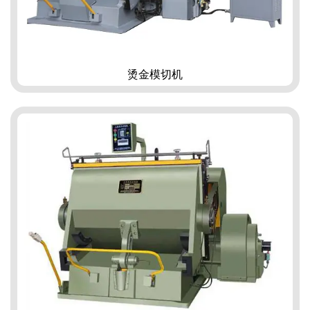
烫金模切机