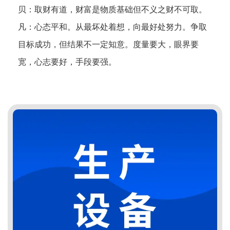
贝：取财有道，财富是物质基础但不义之财不可取。
凡：心态平和。从最坏处着想，向最好处努力。争取
目标成功，但结果不一定知意。度量要大，眼界要
宽，心志要好，手段要强。