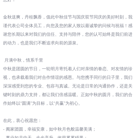
金秋送爽，丹桂飘香，值此中秋佳节与国庆双节同庆的美好时刻，我
谨代表公司全体员工，向您及您的家人致以最诚挚的问候与祝福！感
谢您长期以来对我们的信任、支持与陪伴，您的认可始终是我们前进
的动力，也是我们不断追求向前的源泉。
月满中秋，情系千里
中秋是团圆的节日，一轮明月寄托着人们对亲情的眷恋、对友情的珍
视，也承载着我们对合作情谊的感恩。与您携手同行的日子里，我们
深深感受到您的专业、包容与真诚。无论是日常的沟通协作，还是关
键时刻的鼎力支持，都让我们倍感温暖。正如中秋的圆月，我们的合
作始终以“圆满”为目标，以“共赢”为初心。
在此，衷心祝愿您：
- 阖家团圆，幸福安康，如中秋月色般温馨美满；
- 事业如月中天，步步高升，收获累累硕果；