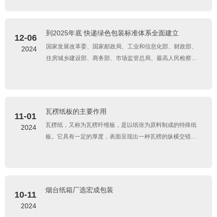
到2025年底 快递绿色包装标准体系全面建立
12-06
国家发展改革委、国家邮政局、工业和信息化部、财政部、
2024
住房城乡建设部、商务部、市场监管总局、最高人民检察院
15日对外发布《深入推进快递包装绿色转型行动方案》。
瓦楞纸板的主要作用
11-01
瓦楞纸，又称为瓦楞纤维板，是以纸张为原料制成的特殊纸
2024
板。它具有一定的厚度，表面呈现出一种瓦楞的纵横交错纹
理。瓦楞纸由内、中、面三层纸板压合而成，中间有一层瓦
楞芯，因此具有良好的抗压性和缓冲性
烟台纸箱厂选宏成包装
10-11
2024